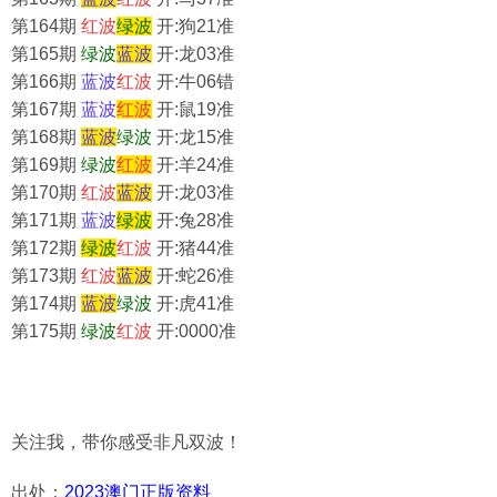
第164期
红波
绿
波
开:狗21准
第165期
绿
波
蓝
波
开:龙03准
第166期
蓝
波
红波
开:牛06错
第167期
蓝
波
红波
开:鼠19准
第168期
蓝
波
绿
波
开:龙15准
第169期
绿
波
红波
开:羊24准
第170期
红波
蓝
波
开:龙03准
第171期
蓝
波
绿
波
开:兔28准
第172期
绿
波
红波
开:猪44准
第173期
红波
蓝
波
开:蛇26准
第174期
蓝
波
绿
波
开:虎41准
第175期
绿
波
红波
开:0000准
关注我，带你感受非凡双波！
出处：
2023澳门正版资料