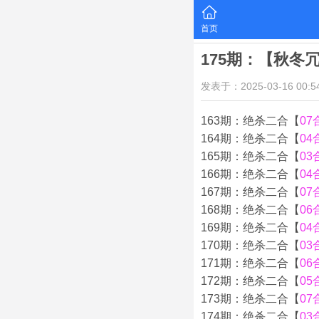
首页
175期：【秋冬
发表于：2025-03-16 00:54
163期：绝杀二合【
07
164期：绝杀二合【
04
165期：绝杀二合【
03
166期：绝杀二合【
04
167期：绝杀二合【
07
168期：绝杀二合【
06
169期：绝杀二合【
04
170期：绝杀二合【
03
171期：绝杀二合【
06
172期：绝杀二合【
05
173期：绝杀二合【
07
174期：绝杀二合【
03