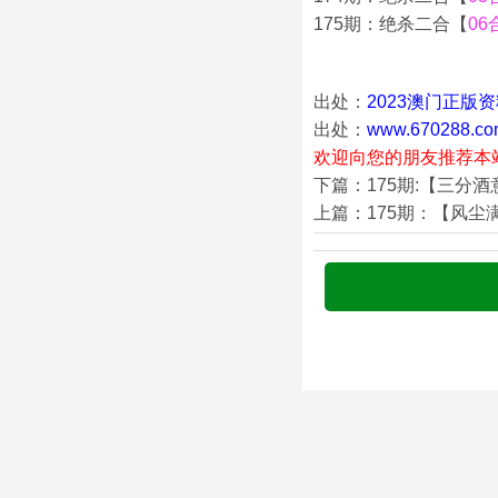
175期：绝杀二合【
06
出处：
2023澳门正版
出处：
www.670288.co
欢迎向您的朋友推荐本
下篇：175期:【三分
上篇：175期：【风尘