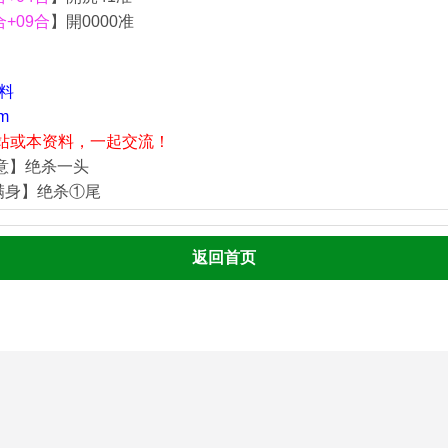
合+09合
】開0000准
资料
m
站或本资料，一起交流！
酒意】绝杀一头
满身】绝杀①尾
返回首页