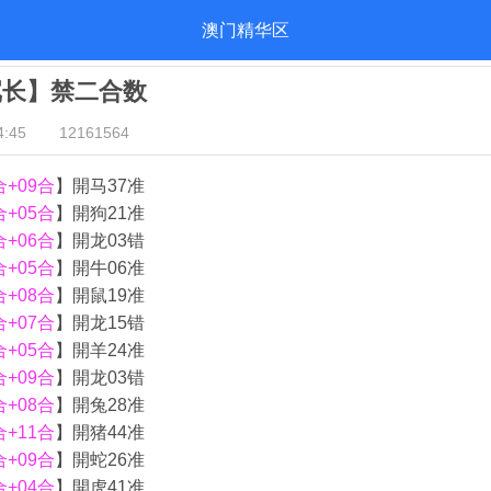
澳门精华区
冗长】禁二合数
:45
12161564
合+09合
】開马37准
合+05合
】開狗21准
合+06合
】開龙03错
合+05合
】開牛06准
合+08合
】開鼠19准
合+07合
】開龙15错
合+05合
】開羊24准
合+09合
】開龙03错
合+08合
】開兔28准
合+11合
】開猪44准
合+09合
】開蛇26准
合+04合
】開虎41准