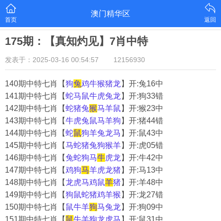
澳门精华区
首页
返回
175期：【真知灼见】7肖中特
发表于：2025-03-16 00:54:57
12156930
140期中特七肖【
狗
兔
鸡牛猴猪龙
】开:兔16中
141期中特七肖【
蛇马鼠牛虎兔龙
】开:狗33错
142期中特七肖【
蛇猪兔
猴
马羊鼠
】开:猴23中
143期中特七肖【
牛虎兔鼠马羊狗
】开:猪44错
144期中特七肖【
蛇
鼠
狗羊兔龙马
】开:鼠43中
145期中特七肖【
马蛇猪兔狗猴羊
】开:虎05错
146期中特七肖【
兔蛇狗马
牛
虎龙
】开:牛42中
147期中特七肖【
鸡狗
马
羊虎龙猪
】开:马13中
148期中特七肖【
龙虎马鸡鼠
羊
猪
】开:羊48中
149期中特七肖【
狗鼠蛇猪鸡羊猴
】开:龙27错
150期中特七肖【
鼠牛羊
狗
马兔龙
】开:狗09中
151期中特七肖【
鼠
牛羊狗龙虎马
】开:鼠31中