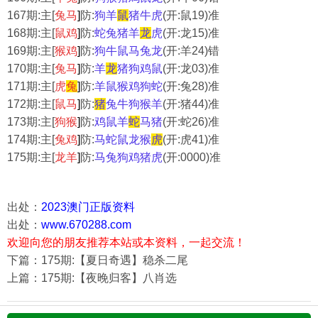
167期:主[
兔马
]
防:
狗羊
鼠
猪牛虎
(开:鼠19)准
168期:主[
鼠鸡
]
防:
蛇兔猪羊
龙
虎
(开:龙15)准
169期:主[
猴鸡
]
防:
狗牛鼠马兔龙
(开:羊24)错
170期:主[
兔马
]
防:
羊
龙
猪狗鸡鼠
(开:龙03)准
171期:主[
虎
兔
]
防:
羊鼠猴鸡狗蛇
(开:兔28)准
172期:主[
鼠马
]
防:
猪
兔牛狗猴羊
(开:猪44)准
173期:主[
狗猴
]
防:
鸡鼠羊
蛇
马猪
(开:蛇26)准
174期:主[
兔鸡
]
防:
马蛇鼠龙猴
虎
(开:虎41)准
175期:主[
龙羊
]
防:
马兔狗鸡猪虎
(开:0000)准
出处：
2023澳门正版资料
出处：
www.670288.com
欢迎向您的朋友推荐本站或本资料，一起交流！
下篇：175期:【夏日奇遇】稳杀二尾
上篇：175期:【夜晚归客】八肖选