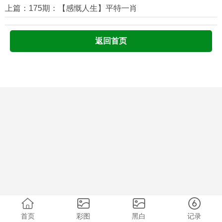
上篇：175期：【感慨人生】平特一肖
返回首页
首页
彩图
黑白
记录