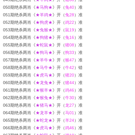
050期绝杀两肖《
★马狗★
》开（
兔40
）准
051期绝杀两肖《
★羊鸡★
》开（
兔28
）准
052期绝杀两肖《
★狗虎★
》开（
鸡22
）准
053期绝杀两肖《
★兔猴★
》开（
鼠19
）准
054期绝杀两肖《
★狗猪★
》开（
兔16
）准
055期绝杀两肖《
★蛇鼠★
》开（
猪08
）准
056期绝杀两肖《
★狗马★
》开（
狗33
）准
057期绝杀两肖《
★羊牛★
》开（
猴47
）准
058期绝杀两肖《
★马牛★
》开（
牛42
）错
059期绝杀两肖《
★虎马★
》开（
猪20
）准
060期绝杀两肖《
★龙兔★
》开（
猪44
）准
061期绝杀两肖《
★猴羊★
》开（
鸡46
）准
062期绝杀两肖《
★猴兔★
》开（
牛30
）准
063期绝杀两肖《
★猪马★
》开（
龙27
）准
064期绝杀两肖《
★龙羊★
》开（
马01
）准
065期绝杀两肖《
★蛇龙★
》开（
羊24
）准
066期绝杀两肖《
★虎马★
》开（
鸡46
）准