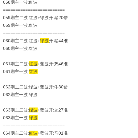
058期主一波:红波
=========================
059期主二波:红波+绿波开:猪20错
059期主一波:红波
=========================
060期主二波:红波+
绿波
开:猪44准
060期主一波:红波
=========================
061期主二波:
红波
+蓝波开:鸡46准
061期主一波:
红波
=========================
062期主二波:绿波+蓝波开:牛30错
062期主一波:绿波
=========================
063期主二波:
绿波
+蓝波开:龙27准
063期主一波:
绿波
=========================
064期主二波:
红波
+蓝波开:马01准