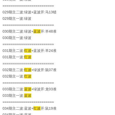
=========================
029期主二波:绿波+蓝波开:马13错
029期主一波:绿波
=========================
030期主二波:绿波+
蓝波
开:羊48准
030
期主一波:绿波
=========================
031期主二波:
红波
+蓝波开:羊24准
031期主一波:
红波
=========================
032期主二波:
红波
+绿波开:鼠07准
032期主一波:
红波
=========================
033期主二波:
蓝波
+绿波开:龙03准
033期主一波:
蓝
波
=========================
034期主二波:蓝波+
红波
开:鼠19准
034期主一波:蓝波