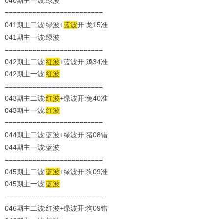
040期主一波:绿波
=========================
041期主二波:绿波+
蓝波
开:龙15准
041期主一波:绿波
=========================
042期主二波:
红波
+蓝波开:鸡34准
042期主一波:
红
波
=========================
043期主二波:
红波
+绿波开:兔40准
043期主一波:
红波
=========================
044期主二波:蓝波+绿波开:猪08错
044期主一波:
蓝
波
=========================
045期主二波:
蓝波
+绿波开:狗09准
045期主一波:
蓝波
=========================
046期主二波:红波+绿波开:狗09错