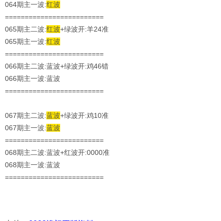
064期主一波:
红
波
=========================
065期主二波:
红波
+绿波开:羊24准
065期主一波:
红波
=========================
066期主二波:蓝波+绿波开:鸡46错
066期主一波:蓝波
=========================
067期主二波:
蓝波
+绿波开:鸡10准
067期主一波:
蓝波
=========================
068期主二波:蓝波+红波开:0000准
068期主一波:蓝波
=========================