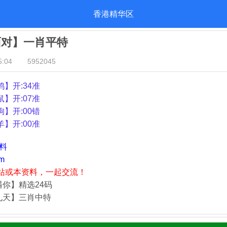
香港精华区
面对】一肖平特
:04
5952045
鸡】开:34准
鼠】开:07准
狗】开:00错
羊】开:00准
资料
m
站或本资料，一起交流！
遇你】精选24码
九天】三肖中特