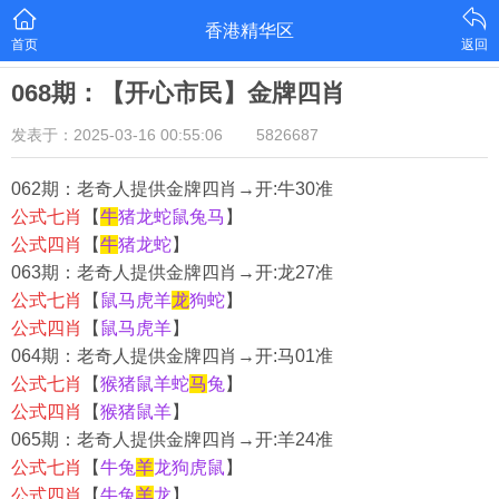
香港精华区
首页
返回
068期：【开心市民】金牌四肖
发表于：2025-03-16 00:55:06
5826687
062期：老奇人提供金牌四肖→开:牛30准
公式七肖
【
牛
猪龙蛇鼠兔马
】
公式四肖
【
牛
猪龙蛇
】
063期：老奇人提供金牌四肖→开:龙27准
公式七肖
【
鼠马虎羊
龙
狗蛇
】
公式四肖
【
鼠马虎羊
】
064期：老奇人提供金牌四肖→开:马01准
公式七肖
【
猴猪鼠羊蛇
马
兔
】
公式四肖
【
猴猪鼠羊
】
065期：老奇人提供金牌四肖→开:羊24准
公式七肖
【
牛兔
羊
龙狗虎鼠
】
公式四肖
【
牛兔
羊
龙
】