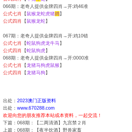
066期：老奇人提供金牌四肖→开:鸡46准
公式七肖
【
鼠猴龙蛇虎猪
鸡
】
公式四肖
【
鼠猴龙蛇
】
067期：老奇人提供金牌四肖→开:鸡10错
公式七肖
【
蛇鼠狗虎龙牛马
】
公式四肖
【
蛇鼠狗虎
】
068期：老奇人提供金牌四肖→开:0000准
公式七肖
【
龙猪马狗虎鼠猴
】
公式四肖
【
龙猪马狗
】
出处：
2023澳门正版资料
出处：
www.670288.com
欢迎向您的朋友推荐本站或本资料，一起交流！
下篇：068期：【二两清酒】九宫禁２肖
上篇：068期：【夜半饮酒】野兽家畜