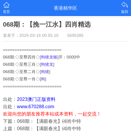
香港精华区
首页
返回
068期：【挽一江水】四肖精选
发表于：2025-03-16 00:55:10
5695385
=========================
068期:◇至尊四肖◇
[狗猪龙猴
]开：0000中
068
期:◇至尊三肖◇[
狗猪龙
]
068
期:◇至尊二肖◇[
狗猪
]
068
期:◇至尊一肖◇[
狗
]
=========================
出处：
2023澳门正版资料
出处：
www.670288.com
欢迎向您的朋友推荐本站或本资料，一起交流！
下篇：068期：【满眼春光】⑷肖中特
上篇：068期：【满眼春光】⑷肖中特