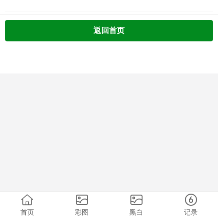
返回首页
首页
彩图
黑白
记录