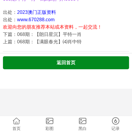
出处：
2023澳门正版资料
出处：
www.670288.com
欢迎向您的朋友推荐本站或本资料，一起交流！
下篇：068期：【朗日星沉】平特一肖
上篇：068期：【满眼春光】⑷肖中特
返回首页
首页
彩图
黑白
记录