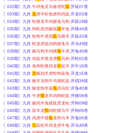
〖032期〗九肖:
牛鸡兔龙马猴虎蛇
鼠
:开鼠07准
〖033期〗九肖:
龙
虎羊蛇兔猪狗鸡鼠
:开龙03准
〖034期〗九肖:
蛇猪龙羊鸡猴兔马狗
:开鼠19错
〖035期〗九肖:
狗蛇虎鸡猴鼠
猪
羊兔
:开猪44准
〖036期〗九肖:
蛇狗牛虎鸡
鼠
马猪羊
:开鼠43准
〖037期〗九肖:
蛇龙虎鼠鸡狗猪兔羊
:开马49错
〖038期〗九肖:
猴马狗羊鸡猪
兔
牛虎
:开兔40准
〖039期〗九肖:
鸡鼠羊猪龙虎
蛇
马狗
:开蛇02准
〖040期〗九肖:
兔狗蛇猪鸡龙
牛
鼠羊
:开牛18准
〖041期〗九肖:
龙
猴鸡羊虎蛇狗鼠兔
:开龙15准
〖042期〗九肖:
猴羊龙狗牛马猪蛇鼠
:开鸡34错
〖043期〗九肖:
猴龙狗羊鼠
兔
鸡马蛇
:开兔40准
〖044期〗九肖:
牛虎
猪
龙羊鸡狗蛇鼠
:开猪08准
〖045期〗九肖:
猴鸡羊兔猪鼠虎龙蛇
:开狗09错
〖046期〗九肖:
鼠羊龙
狗
鸡蛇猪马牛
:开狗09准
〖047期〗九肖:
鸡虎牛猪
兔
龙狗马羊
:开兔04准
〖048期〗九肖:
马
鼠蛇羊鸡龙虎牛兔
:开马49准
〖049期〗九肖:
鸡猴蛇虎狗鼠羊牛兔
:开猪08错