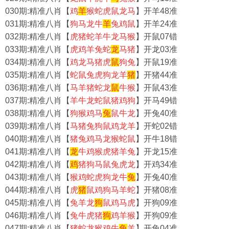
030期:精准八肖【
鸡
羊
猴蛇虎鼠龙马
】开羊48准
031期:精准八肖【
狗马龙牛
羊
兔鸡鼠
】开羊24准
032期:精准八肖【
虎猪蛇羊牛龙马猴
】开鼠07错
033期:精准八肖【
虎鸡羊兔蛇
龙
马猪
】开龙03准
034期:精准八肖【
鸡龙马猪虎
鼠
狗兔
】开鼠19准
035期:精准八肖【
蛇鼠兔虎狗龙羊
猪
】开猪44准
036期:精准八肖【
马羊猪蛇龙
鼠
牛猴
】开鼠43准
037期:精准八肖【
羊牛龙蛇鼠猪鸡狗
】开马49错
038期:精准八肖【
狗猴鸡马
兔
鼠牛龙
】开兔40准
039期:精准八肖【
马猪兔狗鼠鸡龙羊
】开蛇02错
040期:精准八肖【
猪兔鸡马龙猴蛇鼠
】开牛18错
041期:精准八肖【
龙
牛鸡猴虎猪羊兔
】开龙15准
042期:精准八肖【
鸡
猪狗马鼠兔虎龙
】开鸡34准
043期:精准八肖【
猴鸡蛇虎狗龙牛
兔
】开兔40准
044期:精准八肖【
虎
猪
鼠鸡狗马羊蛇
】开猪08准
045期:精准八肖【
兔羊龙
狗
鼠鸡马虎
】开狗09准
046期:精准八肖【
兔牛虎猪
狗
鸡羊猴
】开狗09准
047期:精准八肖【
猪蛇龙猴鸡牛
兔
羊
】开兔04准