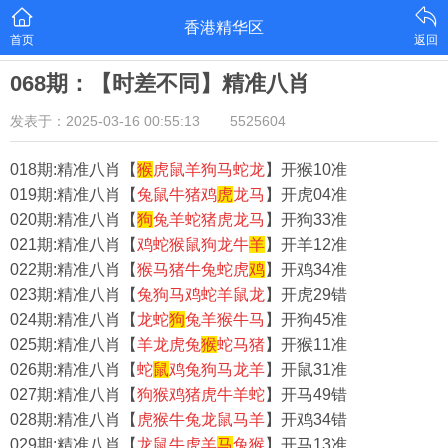
香港精华区
首页
返回
068期：【时差不同】精准八肖
发表于：2025-03-16 00:55:13
5525604
018期:精准八肖【
猴
虎鼠羊狗马蛇龙
】开猴10准
019期:精准八肖【
兔鼠牛猪鸡
虎
龙马
】开虎04准
020期:精准八肖【
狗
兔羊蛇猪虎龙马
】开狗33准
021期:精准八肖【
鸡蛇猴鼠狗龙牛
羊
】开羊12准
022期:精准八肖【
猴马猪牛兔蛇虎
鸡
】开鸡34准
023期:精准八肖【
兔狗马鸡蛇羊鼠龙
】开虎29错
024期:精准八肖【
龙蛇
狗
兔羊猴牛马
】开狗45准
025期:精准八肖【
羊龙虎兔
猴
蛇马猪
】开猴11准
026期:精准八肖【
蛇
鼠
鸡兔狗马龙羊
】开鼠31准
027期:精准八肖【
狗猴鸡猪虎牛羊蛇
】开马49错
028期:精准八肖【
虎猴牛兔龙鼠马羊
】开鸡34错
029期:精准八肖【
龙鼠牛虎羊
马
兔猴
】开马13准