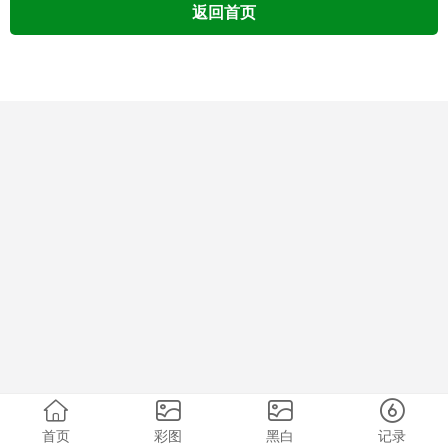
返回首页
首页
彩图
黑白
记录