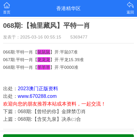
香港精华区
首页
返回
068期:【袖里藏风】平特一肖
发表于：2025-03-16 00:55:15
5369477
066期:平特一肖【
鼠鼠鼠
】开:平鼠07准
067期:平特一肖【
龙龙龙
】开:平龙15.39准
068期:平特一肖【
羊羊羊
】开:平0000准
出处：
2023澳门正版资料
出处：
www.670288.com
欢迎向您的朋友推荐本站或本资料，一起交流！
下篇：068期:【曾经的你】金牌禁①肖
上篇：068期:【含笑九泉】决杀㈡合