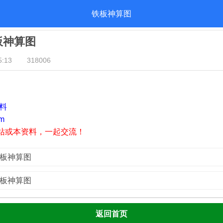
铁板神算图
铁板神算图
:13
318006
资料
m
站或本资料，一起交流！
铁板神算图
铁板神算图
返回首页