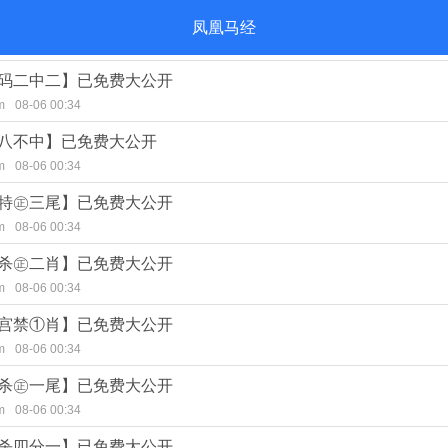
凤凰马经
【平码二中二】已免费大公开
m
08-06 00:34
【买八不中】已免费大公开
m
08-06 00:34
【平特㊣三尾】已免费大公开
m
08-06 00:34
【绝杀㊣二肖】已免费大公开
m
08-06 00:34
【九宫禁①肖】已免费大公开
m
08-06 00:34
【绝杀㊣一尾】已免费大公开
m
08-06 00:34
【绝杀四分一】已免费大公开