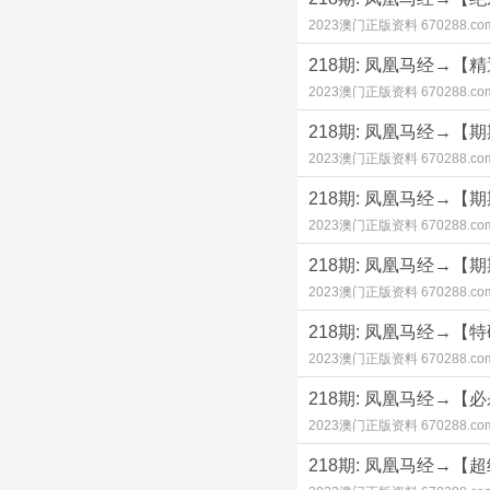
2023澳门正版资料 670288.co
218期: 凤凰马经→【
2023澳门正版资料 670288.co
218期: 凤凰马经→【
2023澳门正版资料 670288.co
218期: 凤凰马经→【
2023澳门正版资料 670288.co
218期: 凤凰马经→
2023澳门正版资料 670288.co
218期: 凤凰马经→
2023澳门正版资料 670288.co
218期: 凤凰马经→
2023澳门正版资料 670288.co
218期: 凤凰马经→