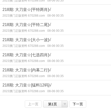
2023澳门正版资料 670288.com
08-06 00:35
218期: 大刀皇☆[平特两肖]√
2023澳门正版资料 670288.com
08-06 00:35
218期: 大刀皇☆[平特二尾]√
2023澳门正版资料 670288.com
08-06 00:35
218期: 大刀皇☆[大小一波]√
2023澳门正版资料 670288.com
08-06 00:35
218期: 大刀皇☆[七选四肖]√
2023澳门正版资料 670288.com
08-06 00:35
218期: 大刀皇☆[内幕二行]√
2023澳门正版资料 670288.com
08-06 00:35
218期: 大刀皇☆[猛料12码]√
2023澳门正版资料 670288.com
08-06 00:35
上一页
第1页
下一页