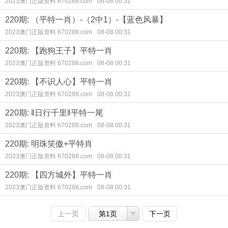
2023澳门正版资料 670288.com
08-08 00:31
220期: （平特一肖）-（2中1）-【蓝色风暴】
2023澳门正版资料 670288.com
08-08 00:31
220期: 【跑狗王子】平特一肖
2023澳门正版资料 670288.com
08-08 00:31
220期: 【不识人心】平特一肖
2023澳门正版资料 670288.com
08-08 00:31
220期: ‖日行千里‖平特一尾
2023澳门正版资料 670288.com
08-08 00:31
220期: 明珠笑傲+平特肖
2023澳门正版资料 670288.com
08-08 00:31
220期: 【四方城外】平特一肖
2023澳门正版资料 670288.com
08-08 00:31
上一页
第1页
下一页