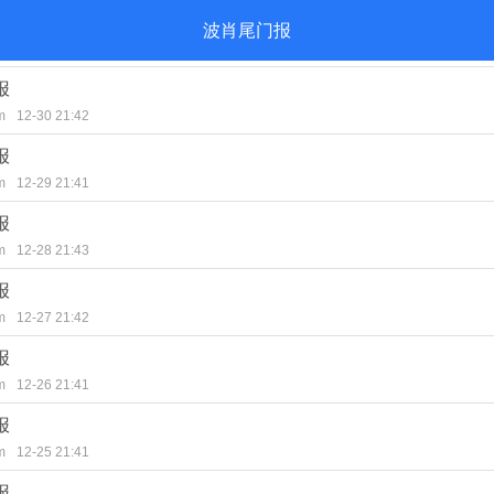
波肖尾门报
报
m
12-30 21:42
报
m
12-29 21:41
报
m
12-28 21:43
报
m
12-27 21:42
报
m
12-26 21:41
报
m
12-25 21:41
报