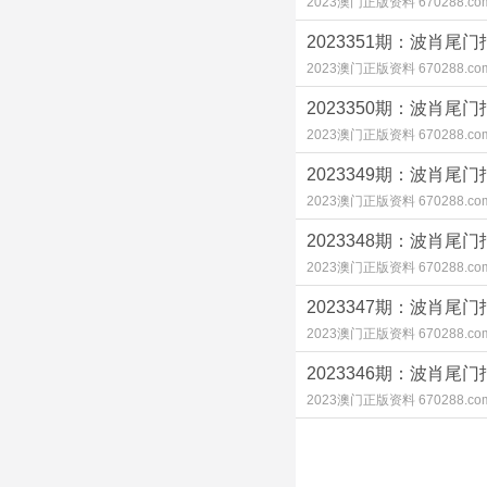
2023澳门正版资料 670288.co
2023351期：波肖尾门
2023澳门正版资料 670288.co
2023350期：波肖尾门
2023澳门正版资料 670288.co
2023349期：波肖尾门
2023澳门正版资料 670288.co
2023348期：波肖尾门
2023澳门正版资料 670288.co
2023347期：波肖尾门
2023澳门正版资料 670288.co
2023346期：波肖尾门
2023澳门正版资料 670288.co