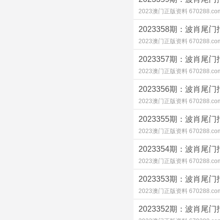
2023澳门正版资料 670288.co
2023358期：波肖尾门
2023澳门正版资料 670288.co
2023357期：波肖尾门
2023澳门正版资料 670288.co
2023356期：波肖尾门
2023澳门正版资料 670288.co
2023355期：波肖尾门
2023澳门正版资料 670288.co
2023354期：波肖尾门
2023澳门正版资料 670288.co
2023353期：波肖尾门
2023澳门正版资料 670288.co
2023352期：波肖尾门