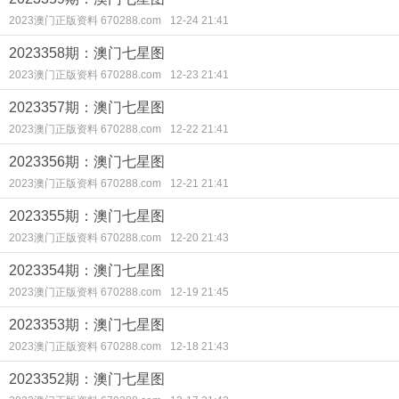
2023澳门正版资料 670288.com
12-24 21:41
2023358期：澳门七星图
2023澳门正版资料 670288.com
12-23 21:41
2023357期：澳门七星图
2023澳门正版资料 670288.com
12-22 21:41
2023356期：澳门七星图
2023澳门正版资料 670288.com
12-21 21:41
2023355期：澳门七星图
2023澳门正版资料 670288.com
12-20 21:43
2023354期：澳门七星图
2023澳门正版资料 670288.com
12-19 21:45
2023353期：澳门七星图
2023澳门正版资料 670288.com
12-18 21:43
2023352期：澳门七星图