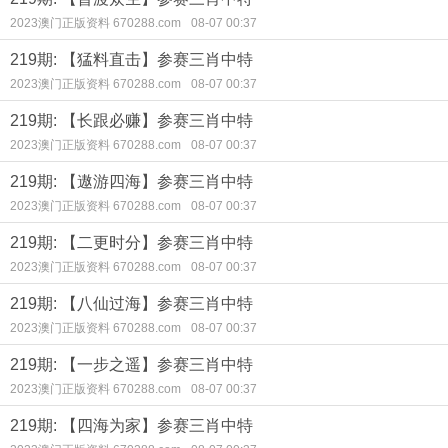
2023澳门正版资料 670288.com
08-07 00:37
219期: 【猛料直击】参赛三肖中特
2023澳门正版资料 670288.com
08-07 00:37
219期: 【长跟必赚】参赛三肖中特
2023澳门正版资料 670288.com
08-07 00:37
219期: 【遨游四海】参赛三肖中特
2023澳门正版资料 670288.com
08-07 00:37
219期: 【二更时分】参赛三肖中特
2023澳门正版资料 670288.com
08-07 00:37
219期: 【八仙过海】参赛三肖中特
2023澳门正版资料 670288.com
08-07 00:37
219期: 【一步之遥】参赛三肖中特
2023澳门正版资料 670288.com
08-07 00:37
219期: 【四海为家】参赛三肖中特