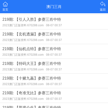
澳门三肖
首页
返回
219期: 【引人入胜】参赛三肖中特
2023澳门正版资料 670288.com
08-07 00:37
219期: 【玄机透漏】参赛三肖中特
2023澳门正版资料 670288.com
08-07 00:37
219期: 【仙机点特】参赛三肖中特
2023澳门正版资料 670288.com
08-07 00:37
219期: 【特码大王】参赛三肖中特
2023澳门正版资料 670288.com
08-07 00:37
219期: 【十赌九羸】参赛三肖中特
2023澳门正版资料 670288.com
08-07 00:37
219期: 【奇准无比】参赛三肖中特
2023澳门正版资料 670288.com
08-07 00:37
219期: 【普渡众生】参赛三肖中特