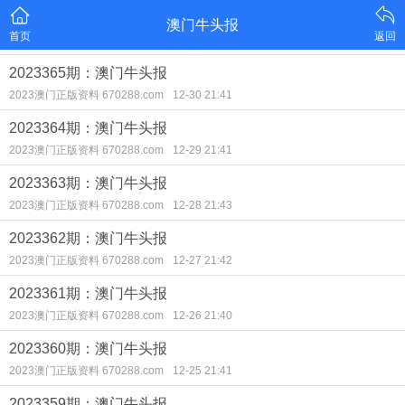
澳门牛头报
首页
返回
2023365期：澳门牛头报
2023澳门正版资料 670288.com
12-30 21:41
2023364期：澳门牛头报
2023澳门正版资料 670288.com
12-29 21:41
2023363期：澳门牛头报
2023澳门正版资料 670288.com
12-28 21:43
2023362期：澳门牛头报
2023澳门正版资料 670288.com
12-27 21:42
2023361期：澳门牛头报
2023澳门正版资料 670288.com
12-26 21:40
2023360期：澳门牛头报
2023澳门正版资料 670288.com
12-25 21:41
2023359期：澳门牛头报