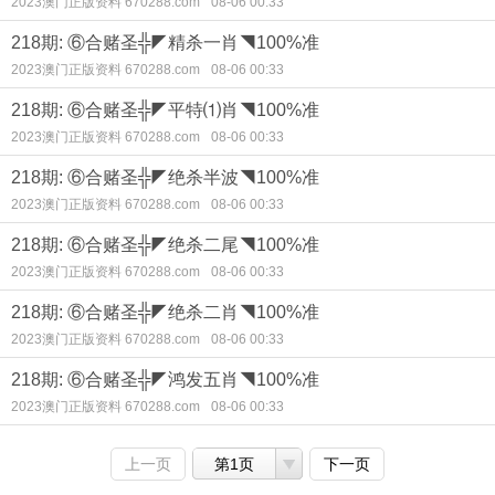
2023澳门正版资料 670288.com
08-06 00:33
218期: ⑥合赌圣╬◤精杀一肖◥100%准
2023澳门正版资料 670288.com
08-06 00:33
218期: ⑥合赌圣╬◤平特⑴肖◥100%准
2023澳门正版资料 670288.com
08-06 00:33
218期: ⑥合赌圣╬◤绝杀半波◥100%准
2023澳门正版资料 670288.com
08-06 00:33
218期: ⑥合赌圣╬◤绝杀二尾◥100%准
2023澳门正版资料 670288.com
08-06 00:33
218期: ⑥合赌圣╬◤绝杀二肖◥100%准
2023澳门正版资料 670288.com
08-06 00:33
218期: ⑥合赌圣╬◤鸿发五肖◥100%准
2023澳门正版资料 670288.com
08-06 00:33
上一页
第1页
下一页