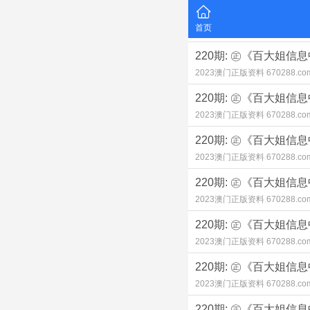
首页
220期: ㊣《百大姐信
2023澳门正版资料 670288.co
220期: ㊣《百大姐信
2023澳门正版资料 670288.co
220期: ㊣《百大姐信
2023澳门正版资料 670288.co
220期: ㊣《百大姐信
2023澳门正版资料 670288.co
220期: ㊣《百大姐信
2023澳门正版资料 670288.co
220期: ㊣《百大姐
2023澳门正版资料 670288.co
220期: ㊣《百大姐信