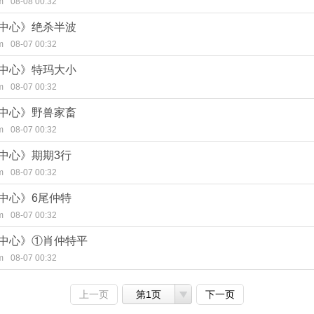
m
08-08 00:32
息中心》绝杀半波
m
08-07 00:32
息中心》特玛大小
m
08-07 00:32
息中心》野兽家畜
m
08-07 00:32
息中心》期期3行
m
08-07 00:32
息中心》6尾仲特
m
08-07 00:32
信息中心》①肖仲特平
m
08-07 00:32
上一页
第1页
下一页