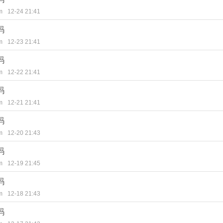
m
12-24 21:41
码
m
12-23 21:41
码
m
12-22 21:41
码
m
12-21 21:41
码
m
12-20 21:43
码
m
12-19 21:45
码
m
12-18 21:43
码