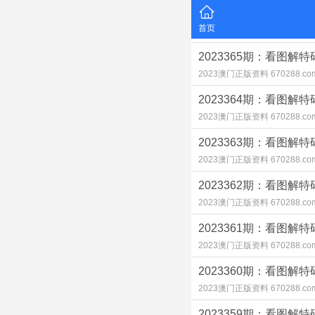
首页
2023365期：看图解特
2023澳门正版资料 670288.co
2023364期：看图解特
2023澳门正版资料 670288.co
2023363期：看图解特
2023澳门正版资料 670288.co
2023362期：看图解特
2023澳门正版资料 670288.co
2023361期：看图解特
2023澳门正版资料 670288.co
2023360期：看图解特
2023澳门正版资料 670288.co
2023359期：看图解特