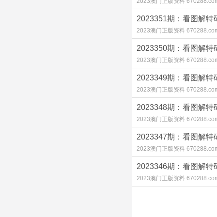
2023澳门正版资料 670288.co
2023351期：看图解特
2023澳门正版资料 670288.co
2023350期：看图解特
2023澳门正版资料 670288.co
2023349期：看图解特
2023澳门正版资料 670288.co
2023348期：看图解特
2023澳门正版资料 670288.co
2023347期：看图解特
2023澳门正版资料 670288.co
2023346期：看图解特
2023澳门正版资料 670288.co