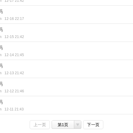
m
12-17 21:42
码
m
12-16 22:17
码
m
12-15 21:42
码
m
12-14 21:45
码
m
12-13 21:42
码
m
12-12 21:46
码
m
12-11 21:43
上一页
第1页
下一页