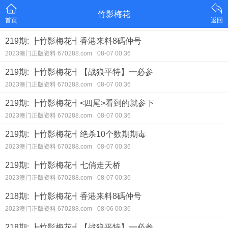
竹影梅花
首页
返回
219期: ┣竹影梅花┫香港来料8碼仲号
2023澳门正版资料 670288.com
08-07 00:36
219期: ┣竹影梅花┫【战狼平特】━必参
2023澳门正版资料 670288.com
08-07 00:36
219期: ┣竹影梅花┫<四尾>看到的就参下
2023澳门正版资料 670288.com
08-07 00:36
219期: ┣竹影梅花┫绝杀10个数期期毒
2023澳门正版资料 670288.com
08-07 00:36
219期: ┣竹影梅花┫七俏走天桥
2023澳门正版资料 670288.com
08-07 00:36
218期: ┣竹影梅花┫香港来料8碼仲号
2023澳门正版资料 670288.com
08-06 00:36
218期: ┣竹影梅花┫【战狼平特】━必参