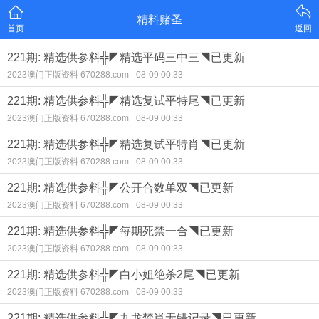
精料赌圣
首页
返回
221期: 精选供参料╬◤精选平码三中三◥已更新
2023澳门正版资料 670288.com
08-09 00:33
221期: 精选供参料╬◤精选复试平特尾◥已更新
2023澳门正版资料 670288.com
08-09 00:33
221期: 精选供参料╬◤精选复试平特肖◥已更新
2023澳门正版资料 670288.com
08-09 00:33
221期: 精选供参料╬◤公开合数单双◥已更新
2023澳门正版资料 670288.com
08-09 00:33
221期: 精选供参料╬◤每期死禁一合◥已更新
2023澳门正版资料 670288.com
08-09 00:33
221期: 精选供参料╬◤白小姐绝杀2尾◥已更新
2023澳门正版资料 670288.com
08-09 00:33
221期: 精选供参料╬◤九龙禁肖无错记录◥已更新