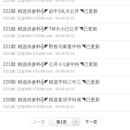
2023澳门正版资料 670288.com
08-09 00:33
221期: 精选供参料╬◤必中3头大公开◥已更新
2023澳门正版资料 670288.com
08-09 00:33
221期: 精选供参料╬◤TM大小已公开◥已更新
2023澳门正版资料 670288.com
08-09 00:33
221期: 精选供参料╬◤野兽与家畜中特◥已更新
2023澳门正版资料 670288.com
08-09 00:33
221期: 精选供参料╬◤公开※1波中特◥已更新
2023澳门正版资料 670288.com
08-09 00:33
220期: 精选供参料╬◤精选平码三中三◥已更新
2023澳门正版资料 670288.com
08-08 00:33
220期: 精选供参料╬◤精选复试平特尾◥已更新
2023澳门正版资料 670288.com
08-08 00:33
上一页
第1页
下一页