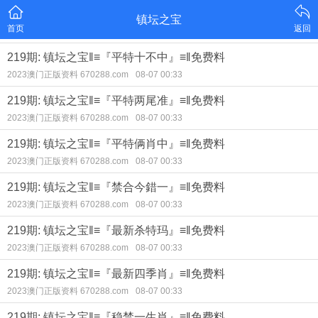
镇坛之宝
首页
返回
219期: 镇坛之宝‖≡『平特十不中』≡‖免费料
2023澳门正版资料 670288.com
08-07 00:33
219期: 镇坛之宝‖≡『平特两尾准』≡‖免费料
2023澳门正版资料 670288.com
08-07 00:33
219期: 镇坛之宝‖≡『平特俩肖中』≡‖免费料
2023澳门正版资料 670288.com
08-07 00:33
219期: 镇坛之宝‖≡『禁合今錯一』≡‖免费料
2023澳门正版资料 670288.com
08-07 00:33
219期: 镇坛之宝‖≡『最新杀特玛』≡‖免费料
2023澳门正版资料 670288.com
08-07 00:33
219期: 镇坛之宝‖≡『最新四季肖』≡‖免费料
2023澳门正版资料 670288.com
08-07 00:33
219期: 镇坛之宝‖≡『稳禁一生肖』≡‖免费料