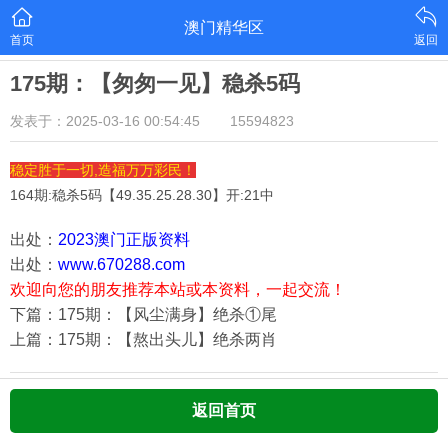
澳门精华区
首页
返回
175期：【匆匆一见】稳杀5码
发表于：2025-03-16 00:54:45
15594823
稳定胜于一切,造福万万彩民！
164期:稳杀5码【
49.35.25.28.30
】开:21中
出处：
2023澳门正版资料
出处：
www.670288.com
欢迎向您的朋友推荐本站或本资料，一起交流！
下篇：175期：【风尘满身】绝杀①尾
上篇：175期：【熬出头儿】绝杀两肖
返回首页