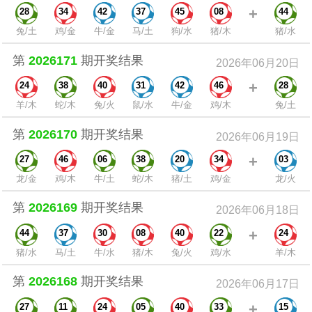
+
28
34
42
37
45
08
44
兔/土
鸡/金
牛/金
马/土
狗/水
猪/木
猪/水
第
2026171
期开奖结果
2026年06月20日
+
24
38
40
31
42
46
28
羊/木
蛇/木
兔/火
鼠/水
牛/金
鸡/木
兔/土
第
2026170
期开奖结果
2026年06月19日
+
27
46
06
38
20
34
03
龙/金
鸡/木
牛/土
蛇/木
猪/土
鸡/金
龙/火
第
2026169
期开奖结果
2026年06月18日
+
44
37
30
08
40
22
24
猪/水
马/土
牛/水
猪/木
兔/火
鸡/水
羊/木
第
2026168
期开奖结果
2026年06月17日
+
27
11
24
05
40
33
15