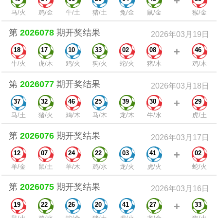
+
马/火
鸡/金
牛/土
猪/土
兔/金
鼠/金
猴/金
第
2026078
期开奖结果
2026年03月19日
+
18
17
10
33
02
08
46
牛/火
虎/木
鸡/火
狗/火
蛇/火
猪/木
鸡/木
第
2026077
期开奖结果
2026年03月18日
+
37
32
46
25
39
30
29
马/土
猪/火
鸡/木
马/木
龙/木
牛/水
虎/土
第
2026076
期开奖结果
2026年03月17日
+
12
07
24
22
03
41
02
羊/金
鼠/土
羊/木
鸡/水
龙/火
虎/火
蛇/火
第
2026075
期开奖结果
2026年03月16日
+
19
22
26
20
41
27
33