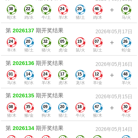
+
38
22
06
24
20
46
49
蛇/木
鸡/水
牛/土
羊/木
猪/土
鸡/木
马/火
第
2026137
期开奖结果
2026年05月17日
+
24
20
32
05
19
07
26
羊/木
猪/土
猪/火
虎/金
鼠/火
鼠/土
蛇/金
第
2026136
期开奖结果
2026年05月16日
+
01
14
24
17
15
12
48
马/水
蛇/水
羊/木
虎/木
龙/水
羊/金
羊/火
第
2026135
期开奖结果
2026年05月15日
+
08
35
09
20
18
47
30
猪/木
猴/金
狗/木
猪/土
牛/火
猴/木
牛/水
第
2026134
期开奖结果
2026年05月14日