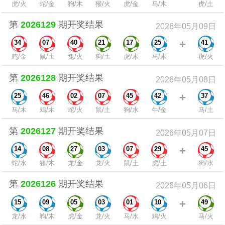
虎/火
蛇/金
狗/木
猴/火
虎/金
马/木
虎/土
第
2026129
期开奖结果
2026年05月09日
+
34
07
40
21
17
25
41
鸡/金
鼠/土
兔/火
狗/土
虎/木
马/木
虎/火
第
2026128
期开奖结果
2026年05月08日
+
25
46
02
07
45
42
37
马/木
鸡/木
蛇/火
鼠/土
狗/水
牛/金
马/土
第
2026127
期开奖结果
2026年05月07日
+
14
08
27
03
07
29
45
蛇/水
猪/木
龙/金
龙/火
鼠/土
虎/土
狗/水
第
2026126
期开奖结果
2026年05月06日
+
15
09
05
03
01
10
49
龙/水
狗/木
虎/金
龙/火
马/水
鸡/火
马/火