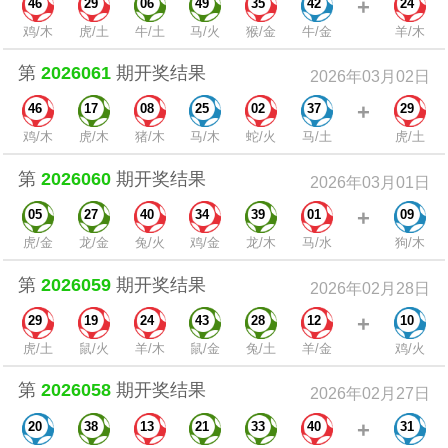
+
46
29
06
49
35
42
24
鸡/木
虎/土
牛/土
马/火
猴/金
牛/金
羊/木
第
2026061
期开奖结果
2026年03月02日
+
46
17
08
25
02
37
29
鸡/木
虎/木
猪/木
马/木
蛇/火
马/土
虎/土
第
2026060
期开奖结果
2026年03月01日
+
05
27
40
34
39
01
09
虎/金
龙/金
兔/火
鸡/金
龙/木
马/水
狗/木
第
2026059
期开奖结果
2026年02月28日
+
29
19
24
43
28
12
10
虎/土
鼠/火
羊/木
鼠/金
兔/土
羊/金
鸡/火
第
2026058
期开奖结果
2026年02月27日
+
20
38
13
21
33
40
31