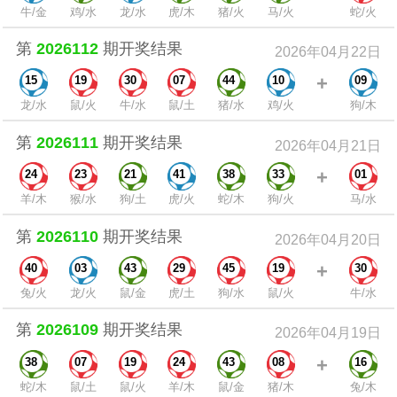
牛/金
鸡/水
龙/水
虎/木
猪/火
马/火
蛇/火
第
2026112
期开奖结果
2026年04月22日
+
15
19
30
07
44
10
09
龙/水
鼠/火
牛/水
鼠/土
猪/水
鸡/火
狗/木
第
2026111
期开奖结果
2026年04月21日
+
24
23
21
41
38
33
01
羊/木
猴/水
狗/土
虎/火
蛇/木
狗/火
马/水
第
2026110
期开奖结果
2026年04月20日
+
40
03
43
29
45
19
30
兔/火
龙/火
鼠/金
虎/土
狗/水
鼠/火
牛/水
第
2026109
期开奖结果
2026年04月19日
+
38
07
19
24
43
08
16
蛇/木
鼠/土
鼠/火
羊/木
鼠/金
猪/木
兔/木