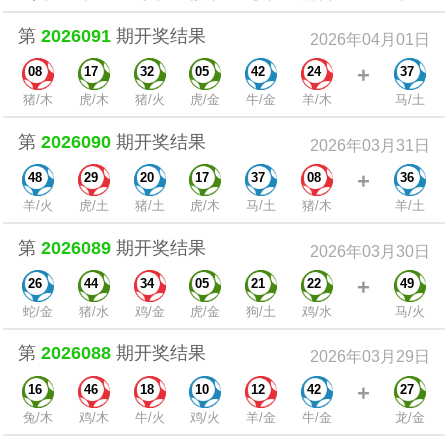
第
2026091
期开奖结果
2026年04月01日
+
08
17
32
05
42
24
37
猪/木
虎/木
猪/火
虎/金
牛/金
羊/木
马/土
第
2026090
期开奖结果
2026年03月31日
+
48
29
20
17
37
08
36
羊/火
虎/土
猪/土
虎/木
马/土
猪/木
羊/土
第
2026089
期开奖结果
2026年03月30日
+
26
44
34
05
21
22
49
蛇/金
猪/水
鸡/金
虎/金
狗/土
鸡/水
马/火
第
2026088
期开奖结果
2026年03月29日
+
16
46
18
10
12
42
27
兔/木
鸡/木
牛/火
鸡/火
羊/金
牛/金
龙/金