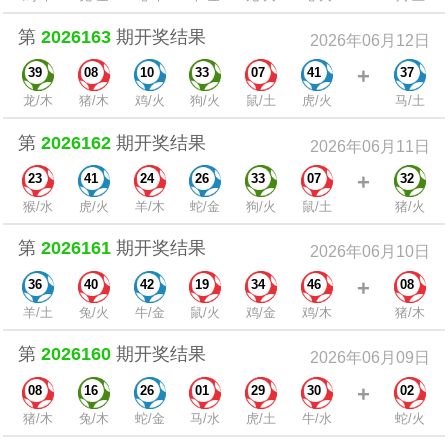
第
2026163
期开奖结果
2026年06月12日
+
39
08
10
33
07
41
37
龙/木
猪/木
鸡/火
狗/火
鼠/土
虎/火
马/土
第
2026162
期开奖结果
2026年06月11日
+
23
41
24
26
33
07
32
猴/水
虎/火
羊/木
蛇/金
狗/火
鼠/土
猪/火
第
2026161
期开奖结果
2026年06月10日
+
36
40
42
19
34
46
08
羊/土
兔/火
牛/金
鼠/火
鸡/金
鸡/木
猪/木
第
2026160
期开奖结果
2026年06月09日
+
08
16
26
01
29
30
02
猪/木
兔/木
蛇/金
马/水
虎/土
牛/水
蛇/火