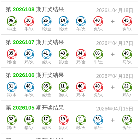
第
2026108
期开奖结果
2026年04月18日
+
06
30
26
14
48
40
45
牛/土
牛/水
蛇/金
蛇/水
羊/火
兔/火
狗/水
第
2026107
期开奖结果
2026年04月17日
+
35
10
41
43
34
06
49
猴/金
鸡/火
虎/火
鼠/金
鸡/金
牛/土
马/火
第
2026106
期开奖结果
2026年04月16日
+
31
48
05
11
46
40
22
鼠/水
羊/火
虎/金
猴/火
鸡/木
兔/火
鸡/水
第
2026105
期开奖结果
2026年04月15日
+
32
44
17
19
11
36
28
猪/火
猪/水
虎/木
鼠/火
猴/火
羊/土
兔/土