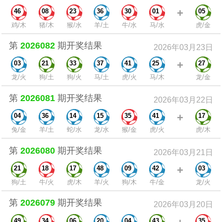
+
46
08
23
36
30
01
05
鸡/木
猪/木
猴/水
羊/土
牛/水
马/水
虎/金
第
2026082
期开奖结果
2026年03月23日
+
03
21
33
37
41
25
27
龙/火
狗/土
狗/火
马/土
虎/火
马/木
龙/金
第
2026081
期开奖结果
2026年03月22日
+
04
36
14
15
35
41
17
兔/金
羊/土
蛇/水
龙/水
猴/金
虎/火
虎/木
第
2026080
期开奖结果
2026年03月21日
+
21
18
17
48
09
42
03
狗/土
牛/火
虎/木
羊/火
狗/木
牛/金
龙/火
第
2026079
期开奖结果
2026年03月20日
49
34
06
20
04
43
35