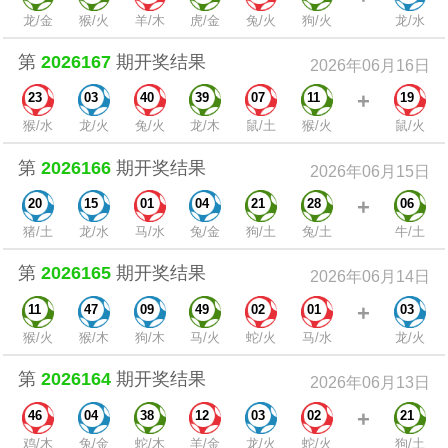
龙/金
猴/火
羊/木
虎/金
兔/火
狗/火
龙/水
第
2026167
期开奖结果
2026年06月16日
+
23
03
40
39
07
11
19
猴/水
龙/火
兔/火
龙/木
鼠/土
猴/火
鼠/火
第
2026166
期开奖结果
2026年06月15日
+
20
15
01
04
21
28
06
猪/土
龙/水
马/水
兔/金
狗/土
兔/土
牛/土
第
2026165
期开奖结果
2026年06月14日
+
11
47
09
49
02
01
03
猴/火
猴/木
狗/木
马/火
蛇/火
马/水
龙/火
第
2026164
期开奖结果
2026年06月13日
+
46
04
38
12
03
02
21
鸡/木
兔/金
蛇/木
羊/金
龙/火
蛇/火
狗/土